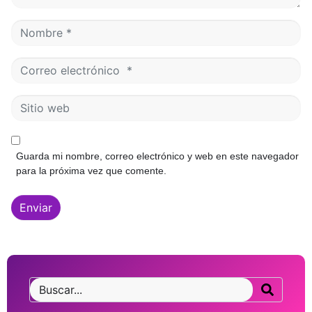
o
*
N
o
m
C
b
o
r
r
e
S
r
*
i
e
t
o
i
e
Guarda mi nombre, correo electrónico y web en este navegador
o
l
para la próxima vez que comente.
w
e
e
c
b
Enviar
t
r
ó
n
i
c
o