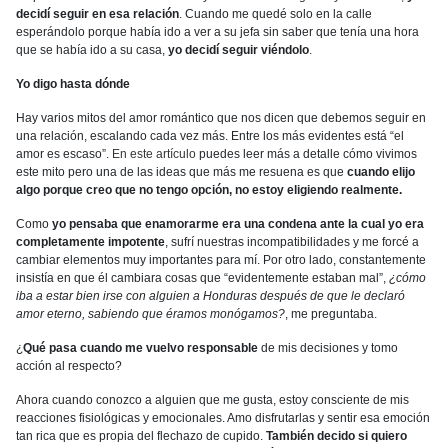
decidí seguir en esa relación
. Cuando me quedé solo en la calle
esperándolo porque había ido a ver a su jefa sin saber que tenía una hora
que se había ido a su casa,
yo decidí seguir viéndolo
.
Yo digo hasta dónde
Hay varios mitos del amor romántico que nos dicen que debemos seguir en
una relación, escalando cada vez más. Entre los más evidentes está “el
amor es escaso”.
En este artículo
puedes leer más a detalle cómo vivimos
este mito pero una de las ideas que más me resuena es que
cuando elijo
algo porque creo que no tengo opción, no estoy eligiendo realmente.
Como
yo pensaba que enamorarme era una condena ante la cual yo era
completamente impotente
, sufrí nuestras incompatibilidades y me forcé a
cambiar elementos muy importantes para mí. Por otro lado, constantemente
insistía en que él cambiara cosas que “evidentemente estaban mal”,
¿cómo
iba a estar bien irse con alguien a Honduras después de que le declaró
amor eterno, sabiendo que éramos monógamos?
, me preguntaba.
¿
Qué pasa cuando me vuelvo responsable
de mis decisiones y tomo
acción al respecto?
Ahora cuando conozco a alguien que me gusta, estoy consciente de mis
reacciones fisiológicas y emocionales. Amo disfrutarlas y sentir esa emoción
tan rica que es propia del flechazo de cupido.
También decido si quiero