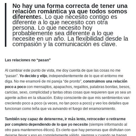
No hay una forma correcta de tener una
relación romántica ya que todos somos
diferente
s. Lo que necesito contigo es
diferente a lo que necesito con otra
persona. Lo que necesito hoy
probablemente sea diferente a lo que
necesite en un año. La flexibilidad desde la
compasión y la comunicación es clave.
Las relaciones no “pasan”
Al cambiar este punto de vista, me doy cuenta de que las cosas no me
“pasan”.
Yo decido y elijo
, independientemente de lo que el entorno me
diga. No me enamoré de mi pareja “de pronto”,
construimos una relación
poco a poco
con mensajitos, apapachos, regalitos, palabras bonitas, besos,
caricias, sexo, complicidad y tantas otras cosas que requieren que yo sea un
agente activo en la situación. Estoy consciente de que mis sentimientos van
creciendo poco a poco (a veces, no tan poco a poco) y veo los detalles que
funcionan como leña que va avivando el fuego del enamoramiento.
También soy capaz de detenerme, ir más lento, retroceder o retirarme
por completo dependiendo de lo que yo necesite
(siempre informando al
otro para mantenernos éticos). Es cierto que hay personas que disfrutan con
dejarse llevar y eso es completamente válido, siempre y cuando se hagan