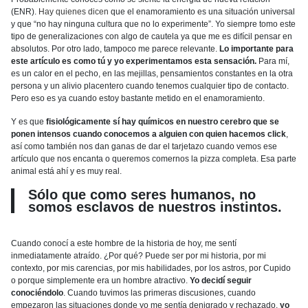
(ENR).
Hay quienes dicen
que el enamoramiento es una situación universal
y que “no hay ninguna cultura que no lo experimente”. Yo siempre tomo este
tipo de generalizaciones con algo de cautela ya que me es difícil pensar en
absolutos. Por otro lado, tampoco me parece relevante.
Lo importante para
este artículo es como tú y yo experimentamos esta sensación.
Para mí,
es un calor en el pecho, en las mejillas, pensamientos constantes en la otra
persona y un alivio placentero cuando tenemos cualquier tipo de contacto.
Pero eso es ya cuando estoy bastante metido en el enamoramiento.
Y es que
fisiológicamente sí hay químicos en nuestro cerebro que se
ponen intensos cuando conocemos a alguien con quien hacemos click
,
así como también nos dan ganas de dar el tarjetazo cuando vemos ese
artículo que nos encanta o queremos comernos la pizza completa. Esa parte
animal está ahí y es muy real.
Sólo que como seres humanos, no
somos esclavos de nuestros instintos.
Cuando conocí a este hombre de la historia de hoy, me sentí
inmediatamente atraído. ¿Por qué? Puede ser por mi historia, por mi
contexto, por mis carencias, por mis habilidades, por los astros, por Cupido
o porque simplemente era un hombre atractivo.
Yo decidí seguir
conociéndolo
. Cuando tuvimos las primeras discusiones, cuando
empezaron las situaciones donde yo me sentía denigrado y rechazado,
yo