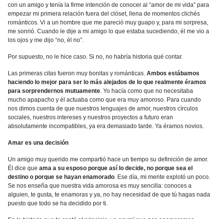
con un amigo y tenía la firme intención de conocer al “amor de mi vida” para
empezar mi primera relación fuera del clóset, llena de momentos clichés
románticos. Vi a un hombre que me pareció muy guapo y, para mi sorpresa,
me sonrió. Cuando le dije a mi amigo lo que estaba sucediendo, él me vio a
los ojos y me dijo “no, él no”.
Por supuesto, no le hice caso. Si no, no habría historia qué contar.
Las primeras citas fueron muy bonitas y románticas.
Ambos estábamos
haciendo lo mejor para ser lo más alejados de lo que realmente éramos
para sorprendernos mutuamente
. Yo hacía como que no necesitaba
mucho apapacho y él actuaba como que era muy amoroso. Para cuando
nos dimos cuenta de que nuestros lenguajes de amor, nuestros círculos
sociales, nuestros intereses y nuestros proyectos a futuro eran
absolutamente incompatibles, ya era demasiado tarde. Ya éramos novios.
Amar es una decisión
Un amigo muy querido me compartió hace un tiempo su definición de amor.
Él dice que
ama a su esposo porque así lo decide, no porque sea el
destino o porque se hayan enamorado
. Ese día, mi mente explotó un poco.
Se nos enseña que nuestra vida amorosa es muy sencilla: conoces a
alguien, te gusta, te enamoras y ya, no hay necesidad de que tú hagas nada
puesto que todo se ha decidido por ti.