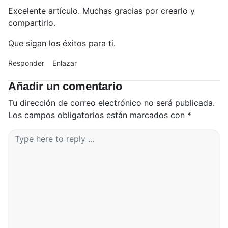
Excelente artículo. Muchas gracias por crearlo y
compartirlo.
Que sigan los éxitos para ti.
Responder
Enlazar
Añadir un comentario
Tu dirección de correo electrónico no será publicada.
Los campos obligatorios están marcados con
*
C
o
m
e
n
t
a
r
i