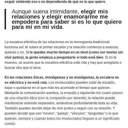
seguir sintiendo eso o no dependiendo de qué es lo que quiero
.
Aunque suena intimidante,
elegir mis
relaciones y elegir enamorarme me
empodera para saber si es lo que quiero
para mí en mi vida
.
La escalera eléctrica de las relaciones en la monogamia tradicional
funciona así: te subes al primer escalón y la relación comienza a avanzar,
quieras o no. S
i te quedas mucho tiempo en un nivel (como ser novios sin
vivir juntos), la gente empieza a preguntarte si todo está bien
. Si no te
mueves, se asume que tu escalera eléctrica está rota y hay que arreglarla o
buscar otra que sí sirva.
En las relaciones éticas, monógamas y no monógamas, la escalera no
es eléctrica y no está rota
. Los involucrados pueden subir de escalón,
bajar o quedarse en el que más les acomode el tiempo que quieran.
Mediante la comunicación asertiva,
la empatía
y siguiendo los
cuatro pilares
de una relación ética
(
con la compasión por delante
), la relación puede
mantenerse viviendo separados, amándose profundamente toda su vida.
También pueden decidir dejar de vivir juntos y seguir con su relación. Y
pueden decidir que son “novios”, “pareja”, “vínculos”, “langostas” o lo que
quieran,
siempre y cuando todos los involucrados lleguen a un significado
común
.