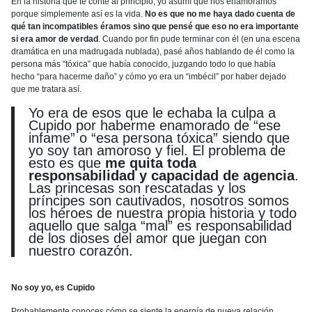
En la historia que te conté al principio, yo asumí que nos enamoramos
porque simplemente así es la vida.
No es que no me haya dado cuenta de
qué tan incompatibles éramos sino que pensé que eso no era importante
si era amor de verdad
. Cuando por fin pude terminar con él (en una escena
dramática en una madrugada nublada), pasé años hablando de él como la
persona más “tóxica” que había conocido, juzgando todo lo que había
hecho “para hacerme daño” y cómo yo era un “imbécil” por haber dejado
que me tratara así.
Yo era de esos que le echaba la culpa a
Cupido por haberme enamorado de “ese
infame” o “esa persona tóxica” siendo que
yo soy tan amoroso y fiel. El problema de
esto es que
me quita toda
responsabilidad y capacidad de agencia
.
Las princesas son rescatadas y los
príncipes son cautivados, nosotros somos
los héroes de nuestra propia historia y todo
aquello que salga “mal” es responsabilidad
de los dioses del amor que juegan con
nuestro corazón.
No soy yo, es Cupido
Probablemente conoces cómo se siente la energía de nueva relación