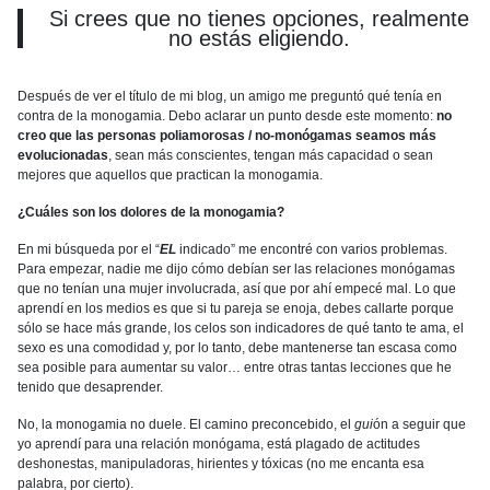
Si crees que no tienes opciones, realmente
no estás eligiendo.
Después de ver el título de mi blog, un amigo me preguntó qué tenía en
contra de la monogamia. Debo aclarar un punto desde este momento:
no
creo que las personas poliamorosas / no-monógamas seamos más
evolucionadas
, sean más conscientes, tengan más capacidad o sean
mejores que aquellos que practican la monogamia.
¿Cuáles son los dolores de la monogamia?
En mi búsqueda por el “
EL
indicado” me encontré con varios problemas.
Para empezar, nadie me dijo cómo debían ser las relaciones monógamas
que no tenían una mujer involucrada, así que por ahí empecé mal. Lo que
aprendí en los medios es que si tu pareja se enoja, debes callarte porque
sólo se hace más grande, los celos son indicadores de qué tanto te ama, el
sexo es una comodidad y, por lo tanto, debe mantenerse tan escasa como
sea posible para aumentar su valor… entre otras tantas lecciones que he
tenido que desaprender.
No, la monogamia no duele. El camino preconcebido, el
gui
ón
a seguir que
yo aprendí para una relación monógama, está plagado de actitudes
deshonestas, manipuladoras, hirientes y tóxicas (no me encanta esa
palabra, por cierto).