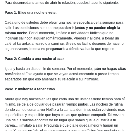
Para desenredarte antes de abrir tu relación, puedes hacer lo siguiente:
Paso 1: Elige una noche y vete.
Cada uno de ustedes debe elegir una noche específica de la semana para
salir. Las condiciones son que
no pueden ir juntos y no pueden elegir la
misma noche.
Por el momento, limítate a actividades lúdicas que no
incluyan salir con alguien románticamente. Puedes ir al cine, a tomar un
café, al karaoke, al teatro o a caminar. Si esto es fácil o después de hacerlo
algunas veces, intenta
no preguntarle a dónde va
hasta que regrese.
Paso 2: Cambia a una noche al azar
Igual y hasta un día del fin de semana. Por el momento, ¡
aún no hagas citas
románticas
! Esto ayuda a que se vayan acostumbrando a pasar tiempo
separados sin que eso amenace su relación o su intimidad.
Paso 3: Invítense a tener citas
Ahora que hay noches en las que cada uno de ustedes tiene tiempo para sí
mismo, se deja de obviar que pasarán tiempo juntos. Las noches de rutina
donde van de cenar a ver Netflix a la cama a dormir se están volviendo más
esporádicas y es posible que haya cosas que quieran compartir. Tal vez en
una de tus salidas encontraste un lugar que sabes que le gustaría a tu
pareja… ¡invítalo a salir! Pregúntale qué día le queda mejor y hagan un
plan. Ya no es un “ah, el viernes vamos a hacer esto” sino “me gustaría salir