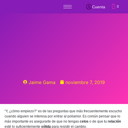
Cuenta
0
Jaime Gama
noviembre 7, 2019
“Y, ¿cómo empiezo?” es de las preguntas que más frecuentemente escucho
cuando alguien se interesa por entrar al poliamor. Es común pensar que lo
más importante es asegurarte de que no tengas
celos
o de que tu
relación
esté lo suficientemente
sólida
para resistir el cambio.