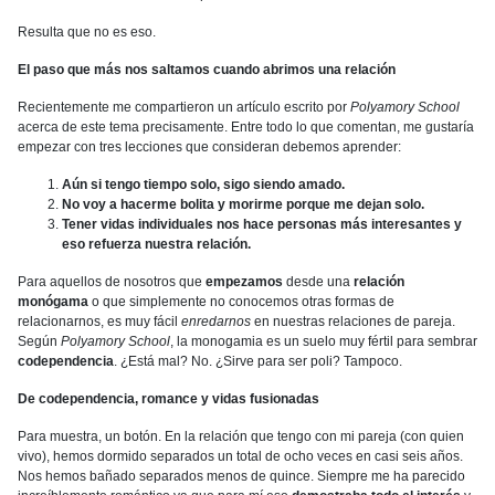
Resulta que no es eso.
El paso que más nos saltamos cuando abrimos una relación
Recientemente me compartieron un artículo escrito por
Polyamory School
acerca de este tema precisamente. Entre todo lo que comentan, me gustaría
empezar con tres lecciones que consideran debemos aprender:
Aún si tengo tiempo solo, sigo siendo amado.
No voy a hacerme bolita y morirme porque me dejan solo.
Tener vidas individuales nos hace personas más interesantes y
eso refuerza nuestra relación.
Para aquellos de nosotros que
empezamos
desde una
relación
monógama
o que simplemente no conocemos otras formas de
relacionarnos, es muy fácil
enredarnos
en nuestras relaciones de pareja.
Según
Polyamory School
, la monogamia es un suelo muy fértil para sembrar
codependencia
. ¿Está mal? No. ¿Sirve para ser poli? Tampoco.
De codependencia, romance y vidas fusionadas
Para muestra, un botón. En la relación que tengo con mi pareja (con quien
vivo), hemos dormido separados un total de ocho veces en casi seis años.
Nos hemos bañado separados menos de quince. Siempre me ha parecido