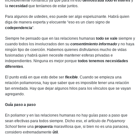
increíblemente romántico ya que para mí eso
demostraba todo el interés
y
la
necesidad
que teníamos de estar juntos.
Para algunos de ustedes, eso puede ser algo espeluznante. Habrá quien
diga de manera experta y elocuente “eso es un claro signo de
codependencia
“.
Siempre he pensado que en las relaciones humanas
todo se vale
siempre y
cuando todos los involucrados den su
consentimiento informado
y no haya
ningún tipo de coerción. Habemos quienes disfrutamos mucho de vidas
fusionadas y habrá quien necesite mantener esferas privadas e
independientes. Ninguna es mejor porque
todos tenemos necesidades
diferentes
.
El punto está en que esto debe ser
flexible
. Cuando se empieza una
relación poliamorosa, hay que saber que es imposible tener una relación
tan enredada. Hay que dejar algunos hilos para los vínculos que se vayan
agregando.
Guía paso a paso
En poliamor y en las relaciones humanas no hay guías paso a paso que
sean efectivas para todos siempre. Dicho eso, el artículo de
Polyamory
School
tiene una
propuesta
maravillosa que, si bien no es una panacea,
considero extremadamente
útil
.