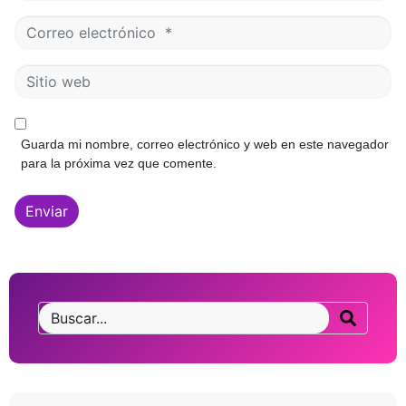
m
C
b
o
r
r
e
S
r
*
i
e
t
o
i
e
Guarda mi nombre, correo electrónico y web en este navegador
o
l
para la próxima vez que comente.
w
e
e
c
b
Enviar
t
r
ó
n
i
c
o
*