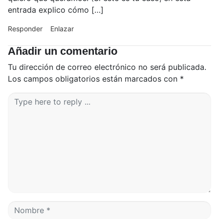
entrada explico cómo […]
Responder
Enlazar
Añadir un comentario
Tu dirección de correo electrónico no será publicada.
Los campos obligatorios están marcados con
*
C
o
m
e
n
t
a
r
i
o
*
N
o