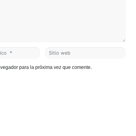
S
i
t
avegador para la próxima vez que comente.
i
o
w
e
b