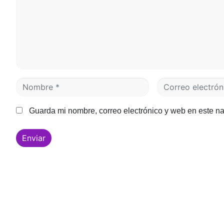
e
n
t
a
r
i
o
N
C
*
o
o
m
r
Guarda mi nombre, correo electrónico y web en este n
b
r
r
e
Enviar
e
o
*
e
l
e
c
t
r