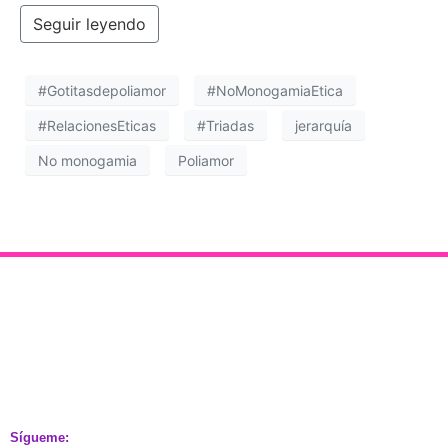
Seguir leyendo
#Gotitasdepoliamor
#NoMonogamiaEtica
#RelacionesEticas
#Triadas
jerarquía
No monogamia
Poliamor
Sígueme: